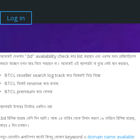
Log in
.bd ডোমেইন নামে available পাওয়ার
পরেও কেন নিতে পারছেন না?
বাংলা
,
তথ্য
অনেকেই দেখলাম ".bd" availability check করে list করছেন এবং এরপর যখন রেজিস্ট্রেশন
করতে যাচ্ছেন তখন আর নিতে পারছেন না। অনেকেই এই ব্যাপারটা না বুঝে কেউ মনে করছেন,
BTCL reseller search log track করে নিজেরাই নিয়ে নিচ্ছে
BTCL নিজেই reserve করে রাখছে
BTCL premium করে ফেলছে
ব্যাপারটা উপরের তিনটার একটাও নয়!
.bd রিলিজ হয়েছে বেশি দিন হয়নি। আজ ২৪ তারিখ থেকে হিসাব করলে ১৯ তারিখে রিলিজ হয়েছে,
মাত্র ৫ দিন চলমান।
নতুন ডোমেইন এক্সটেনশন মানেই কিন্তু যেকোন keyword এ
domain name available