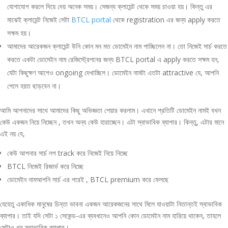
যোগাযোগ করলে দিয়ে দেয় অনেক সময়। সেজন্য ক্লায়েন্ট থেকে সময় চাওয়া হয়। কিন্তু এর
মাঝেই ক্লায়েন্ট নিজেই সেটা
BTCL portal
থেকে registration এর জন্য apply করতে
সক্ষম হয়।
আমাদের আরেকজন ক্লায়েন্ট উনি কোন মন মত ডোমেইন নাম পাচ্ছিলেন না। তো নিজেই সার্চ করতে
করতে একটা ডোমেইন নাম রেজিস্ট্রেশনের জন্য BTCL portal এ apply করতে সক্ষম হন,
যেটা কিছুক্ষণ আগেও ongoing দেখাচ্ছিল। ডোমেইন নামটা এতটা attractive যে, আপনি
পেলে হয়ত ছাড়বেন না।
আমি আপনাদের সাথে আমাদের কিছু অভিজ্ঞতা শেয়ার করলাম। এখানে প্রতিটি ডোমেইন নামই যখন
কেউ একজন নিয়ে নিচ্ছেন , তখন অন্য কেউ হারাচ্ছেন। এটা স্বাভাবিক ব্যাপার। কিন্তু, এটার মানে
এই নয় যে,
কেউ আপনার সার্চ লগ track করে নিজেই নিয়ে নিচ্ছে
BTCL নিজেই রিজার্ভ করে নিচ্ছে
ডোমেইন নামআপনি সার্চ এর পরেই , BTCL premium করে ফেলছে
যেহেতু একাধিক মানুষের চিন্তা ভাবনা একজন আরেকজনের সাথে মিলে যাওয়াটা নিতান্তই স্বাভাবিক
ব্যাপার। তাই যদি সেটা ১ সেকেন্ড-এর ব্যবধানেও আপনি কোন ডোমেইন নাম হারিয়ে থাকেন, তাহলে
সেটাও খুব স্বাভাবিক ব্যাপার।