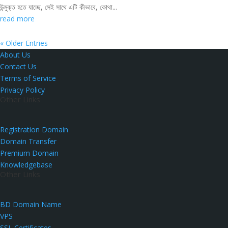
উন্মুক্ত হতে যাচ্ছে, সেই সাথে এটি কীভাবে, কোথা...
read more
« Older Entries
About Us
Contact Us
Terms of Service
Privacy Policy
Other Links
Registration Domain
Domain Transfer
Premium Domain
Knowledgebase
Other Links
BD Domain Name
VPS
SSL Certificates