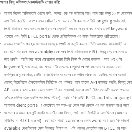
আমার কিছু অভিজ্ঞতা/কেসস্ট্যাডি শেয়ার করি:
আমার নিজের অভিজ্ঞতাই শেয়ার করি, আমার এক বড় ভাইয়ের সাথে বসে তার জন্য ১০ টা ডোমেইন
নাম লিস্ট করেছি। এরপর যখন রেজিস্ট্রেশন করার চেষ্টা করলাম ৩ টাই ongoing অর্থাৎ এই
লিস্ট বানানোর সময় এবং রেজিস্ট্রেশনের মধ্যবর্তী সময়ের মধ্যে কারও মাথায় একই keyword
এসেছে এবং তিনি BTCL portal থেকে রেজিস্ট্রেশন এর জন্য রিকোয়েস্ট পাঠিয়েছেন।
একজন সম্মানিত গ্রাহক আমাদের ফেসবুক পোস্ট এ কমেন্ট করলেন তিনি আমাদের ওয়েবসাইট এ
ডোমেইন নাম চেক করে availabiliy চেক করে লিস্ট বানিয়েছেন ৫ টা। কিন্তু নেওয়ার সময় ৩
টাই পাননি। আমি তার সাথে যোগাযোগ করায় তিনি লিস্ট টি শেয়ার করলেন। আর ওই ৩ টা
keyword ই বেস কমন, যার মধ্যে ১ টা দেখলাম registered বাংলাদেশের একজন বেস
জনপ্রিয় মানুষের নামে, যেটার রেজিস্ট্রেশন আমাদের কোম্পানি থেকে তো হয়ইনি, আবার আমরা
যেহেতু জিয়েলিয়ান টেকনোলজিস লিমিটেড এর পার্টনার, তাই তাদের API ব্যবহার করছি, কিন্তু সেই
API ব্যবহার করে এরকম কোন কোম্পানি এর মাধ্যমেই নেওয়া হয়নি (
কিভাবে এটা জনতে পারলাম
জানতে চাইলে পারসোনালি নক দিতে পারেন
)। আর বাকি দুইটা BTCL portal এ ongoing।
আমাদের client portal এ ডোমেইন নাম সার্চ-এর কোন সার্চ রেজাল্ট এর লগ সংরক্ষণ রাখা হয়না।
আমাদের একজন ক্লায়েন্ট একটা ডোমেইন নাম নিবেন, সেটা সার্চ লিস্টেই এ আসছিলনা (আমাদের
সাইটেও না BTCL এও না)। ডোমেইন নামটা common কোন word নয়। তবে কি কারণে
available দেখাচ্ছিলনা সেটা ক্লিয়ার ছিলাম না। এই ধরনের ডোমেইন নাম BTCL এর সাথে